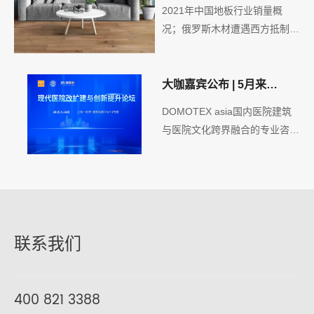
2021年中国地板行业销量概
况；俄罗斯木材遭遇西方抵制，
将增加对华出口量……
大咖嘉宾公布 | 5月来
DOMOTEX asia，高效链接
DOMOTEX asia国内医院建筑
医养建设核心圈层
与医院文化跨界融合的专业咨询
及研究平台——中国建筑文化研
究会医院建筑与文化分会联合洁
净园，在展会同期5月26日
7.1E38论坛区举办“现代医院改
扩建与创新提升论坛”。
联系我们
400 821 3388