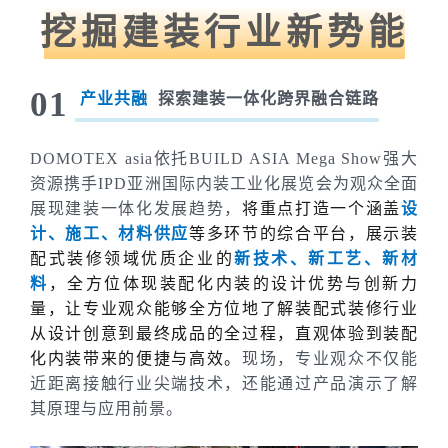
DOMOTEX asia
挖掘建装行业新势能
01
产业共融
探索建装一体化跨界融合链路
DOMOTEX asia依托
BUILD ASIA Mega Show强大
资源携手IPD
亚洲国际内装工业化展览会为观众全面
展现建装一体化发展趋势，
将重点打造一个涵盖
设
计、施工、材料供应
等多环节的综合平台，展示
装
配式装修领域优质企业
的
新技术、新工艺、新材
料
，
全方位体现装配化内装的设计优势与创新力
量，
让专业观众能够全方位地了解装配式装修行业
从设计创意到最终成品的全过程，直观体验到装配
化内装带来的便捷与高效。
现场，专业观众不仅能
近距离接触行业尖端技术，还能通过产品演示了解
其原理与应用前景。