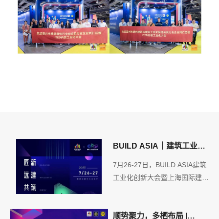
BUILD ASIA｜建筑工业化
创新大会大咖云集，首轮超
7月26-27日，BUILD ASIA建筑
豪华嘉宾阵容已解锁!
工业化创新大会暨上海国际建筑
工业化峰会将落地上海国家会展
中心。届时将有50+国内外行业
大咖、专家学者，企业领袖，以
顺势聚力，多栖布局 |