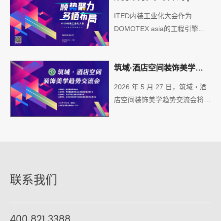
实操的经验和观点洞见为行业带
ITED2025内装工业化大会
ITED内装工业化大会作为
来启发，从不同角度分析行业热
DOMOTEX asia的工程引擎，
点及前沿技术，分享科技成果及
为地材企业提供工程渠道赋能，
创新项目，共同探讨新型建筑工
助力业务增长及多元化发展，
业化的发展态势。
2025年DOMOTEX asia将继续
筑域·酒店空间装饰美学趋
携手ITED内装工业化大会，共
势交流会议程发布
2026 年 5 月 27 日，筑域・酒
同探讨行业之变革与机遇。
店空间装饰美学趋势交流会将于
上海虹桥国家会展中心4.1HE99
举办。会议聚焦酒店空间美学、
绿色技术创新、项目管控与产业
协同，汇聚行业精英分享前沿实
践，破解技术瓶颈与管理痛点，
推动设计、工程、材料、供应链
联系我们
深度对接，助力酒店装饰行业高
质量发展与高效落地。
400 821 3388