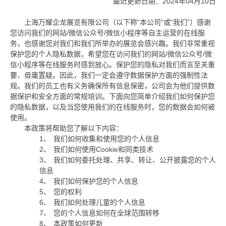
最近更新日期：
2024
年
04
月
10
日
上海万耀企龙展览有限公司（以下称“本公司”或“我们”）感谢
您访问我们的网站
/
微信公众号
/
微信小程序等自主运营的在线服
务，也感谢您对我们和我们所举办的展览会感兴趣。我们非常重视
保护您的个人隐私数据，希望您在访问我们的网站
/
微信公众号
/
微
信小程序等在线服务时感到放心。保护您的隐私对我们而言至关重
要、毋庸置疑。因此，我们一定会遵守数据保护方面的强制性法
规。我们的员工也有义务确保所有信息保密，公司会为他们提供数
据保护和安全方面的常规培训。下面向您简单介绍我们如何保护您
的隐私数据，以及当您使用我们的在线服务时，您的数据会如何被
使用。
本政策将帮助您了解以下内容：
1、
我们如何收集和使用您的个人信息
2、
我们如何使用
Cookie
和同类技术
3、
我们如何委托处理、共享、转让、公开披露您的个人
信息
4、
我们如何保护您的个人信息
5、
您的权利
6、
我们如何处理儿童的个人信息
7、
您的个人信息如何在全球范围转移
8、
本政策如何更新