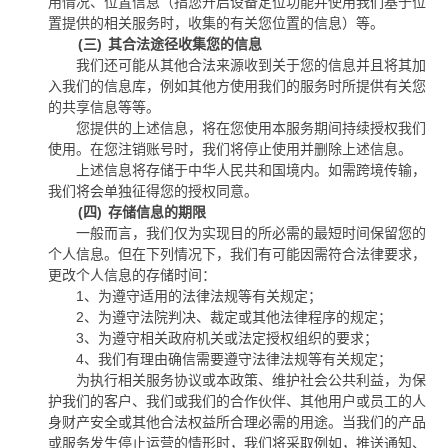
用情况、位置信息（指您开启设备定位功能并使用我们基于位
置提供的相关服务时，收集的有关您位置的信息）等。
(三)
其合法途径收集您的信息
我们还可能从其他合法来源收到关于您的信息并且将其加
入我们的信息库，例如其他方使用我们的服务时所提供有关您
的共享信息等等。
您提供的上述信息，将在您使用本服务期间持续授权我们
使用。在您注销账号时，我们将停止使用并删除上述信息。
上述信息将存储于中华人民共和国境内。如需跨境传输，
我们将会单独征得您的授权同意。
(四)
存储信息的期限
一般而言，我们仅为实现目的所必需的最短时间保留您的
个人信息。但在下列情况下，我们有可能因需符合法律要求，
更改个人信息的存储时间：
1
、为遵守适用的法律法规等有关规定；
2
、为遵守法院判决、裁定或其他法律程序的规定；
3
、为遵守相关政府机关或法定授权组织的要求；
4
、我们有理由确信需要遵守法律法规等有关规定；
为执行相关服务协议或本政策、维护社会公共利益，为保
护我们的客户、我们或我们的合作伙伴、其他用户或员工的人
身财产安全或其他合法权益所合理必需的用途。当我们的产品
或服务发生停止运营的情形时，我们将采取例如，推送通知、