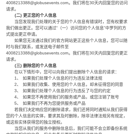
4008213388@globusevents.com
。我们将在
30
天内回复您的访问
请求。
(二)
更正您的个人信息
当您发现我们处理的关于您的个人信息有错误时，您有权要求
我们做出更正。您可以通过“（一）访问您的个人信息”中罗列的方
式提出更正申请。
如果您无法通过我们的官方网站更正这些个人信息，您可以随
时与我们联系，或发送电子邮件至
4008213388@globusevents.com
。我们将在
30
天内回复您的更正
请求。
(三)
删除您的个人信息
在以下情形中，您可以向我们提出删除个人信息的请求：
1、
如果我们处理个人信息的行为违反法律法规
2、
如果我们收集、使用您的个人信息，却未征得您的同意
3、
如果我们处理个人信息的行为违反了与您的约定
4、
如果您不再使用我们的服务或产品，或您注销了账号
5、
如果我们不再为您提供服务或产品
若我们决定响应您的删除请求，我们还将同时通知从我们获得
您的个人信息的实体，要求其及时删除，除非法律法规另有规定，
或这些实体获得您的独立授权。
当您从我们的服务中删除信息后，我们可能不会立即备份系统