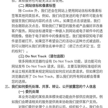
验，某些服务也可能无法正常使用。
(二)
网站信标和像素标签
除
Cookie
外，我们还会在网站上使用网站信标和像素标
签等其他同类技术。例如，我们向您发送的电子邮件可能含有
链接至我们网站内容的点击
URL
。如果您点击该链接，我们
则会跟踪此次点击，帮助我们了解您的服务或产品偏好并改善
客户服务。网站信标通常是一种嵌入到网站或电子邮件中的透
明图像。借助于电子邮件中的像素标签，我们能够获知电子邮
件是否被打开。如果您不希望自己的活动以这种方式被追踪，
则可以随时从我们的寄信名单中退订（退订方式详见
“
五、您
的权利
”
）。
(三)
Do Not Track
（请勿追踪）
很多网络浏览器均设有
Do Not Track
功能，该功能可向
网站发布
Do Not Track
请求。目前，主要互联网标准组织尚
未设立相关政策来规定网站应如何应对此类请求。但如果您的
浏览器启用了
Do Not Track
，那么我们的所有网站都会尊重
您的选择。
三、我们如何委托处理、共享、转让、公开披露您的个人信息
(一)
委托处理
本业务功能的某些具体模块或功能由外部供应商提供。例
如我们会聘请相关的服务提供商来协助我们提供客户支持。
对我们委托处理个人信息的公司、组织和个人，我们会与