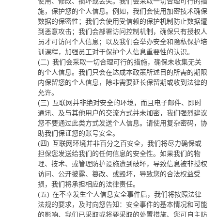
使用、修改、损坏或丢失。我们会采取一切合理可行的措
施，保护您的个人信息。例如，我们会使用加密技术确保
数据的保密性；我们会使用受信赖的保护机制防止数据遭
到恶意攻击；我们会部署访问控制机制，确保只有授权人
员才可访问个人信息；以及我们会举办安全和隐私保护培
训课程，加强员工对于保护个人信息重要性的认识。
(二)
我们会采取一切合理可行的措施，确保未收集无关
的个人信息。我们只会在达成本政策所述目的所需的期限
内保留您的个人信息，除非需要延长保留期或收到法律的
允许。
(三)
互联网并非绝对安全的环境，而且电子邮件、即时
通讯、及与其他用户的交流方式并未加密，我们强烈建议
您不要通过此类方式发送个人信息。请使用复杂密码，协
助我们保证您的账号安全。
(四)
互联网环境并非百分之百安全，我们将尽力确保或
担保您发送给我们的任何信息的安全性。如果我们的物
理、技术、或管理防护设施遭到破坏，导致信息被非授权
访问、公开披露、篡改、或毁坏，导致您的合法权益受
损，我们将承担相应的法律责任。
(五)
在不幸发生个人信息安全事件后，我们将按照法律
法规的要求，及时向您告知：安全事件的基本情况和可能
的影响、我们已采取或将要采取的处置措施、您可自主防