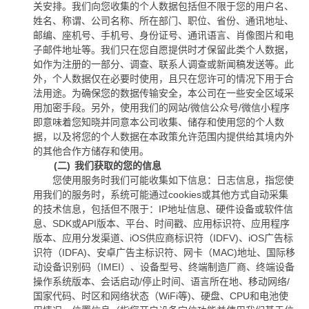
关安排。我们向您收集的个人数据包括但不限于您的用户名、
姓名、称谓、公司名称、所在部门、职位、省份、通讯地址、
邮编、座机号、手机号、身份证号、通讯语言、肖像图片和电
子邮件地址等。我们只在您自愿提供时才保留此类个人数据，
如作为注册的一部分、调查、联系人调查或新闻稿发送等。此
外，个人数据仅在必要时使用，且只在您许可的情况下用于合
法用途。为确保您的数据传输安全，本公司在一些安全区域采
用加密手段。另外，使用我们的网站
/
微信公众号
/
微信小程序
即意味着您知晓并同意本公司收集、储存和使用您的个人数
据，以及将您的个人数据在本政策允许范围内提供给其境内外
的其他合作方储存和使用。
(二)
我们获取的您的信息
您使用服务时我们可能收集如下信息：日志信息，指您使
用我们的服务时，系统可能通过
cookies
或其他方式自动采集
的技术信息，包括但不限于：
IP
地址信息、硬件设备或软件信
息、
SDK
或
API
版本、平台、时间戳、应用标识符、应用程序
版本、应用分发渠道、
iOS
供应商标识符（
IDFV)
、
iOS
广告标
识符（
IDFA)
、安卓广告主标识符、网卡（
MAC)
地址、国际移
动设备识别码（
IMEI
）、设备型号、终端制造厂商、终端设备
操作系统版本、会话启动
/
停止时间、语言所在地、移动网络
/
国家代码、时区和网络状态（
WiFi
等
)
、硬盘、
CPU
和电池使