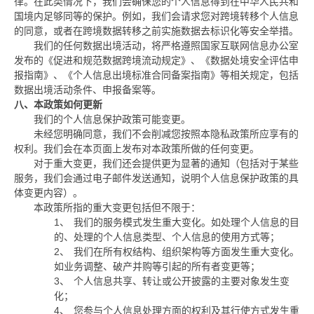
律。在此类情况下，我们会确保您的个人信息得到在中华人民共和
国境内足够同等的保护。例如，我们会请求您对跨境转移个人信息
的同意，或者在跨境数据转移之前实施数据去标识化等安全举措。
我们的任何数据出境活动，将严格遵照国家互联网信息办公室
发布的《促进和规范数据跨境流动规定》、《数据处境安全评估申
报指南》、《个人信息出境标准合同备案指南》等相关规定，包括
数据出境活动条件、申报备案等。
八、本政策如何更新
我们的个人信息保护政策可能变更。
未经您明确同意，我们不会削减您按照本隐私政策所应享有的
权利。我们会在本页面上发布对本政策所做的任何变更。
对于重大变更，我们还会提供更为显著的通知（包括对于某些
服务，我们会通过电子邮件发送通知，说明个人信息保护政策的具
体变更内容）。
本政策所指的重大变更包括但不限于：
1、
我们的服务模式发生重大变化。如处理个人信息的目
的、处理的个人信息类型、个人信息的使用方式等；
2、
我们在所有权结构、组织架构等方面发生重大变化。
如业务调整、破产并购等引起的所有者变更等；
3、
个人信息共享、转让或公开披露的主要对象发生变
化；
4、
您参与个人信息处理方面的权利及其行使方式发生重