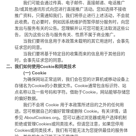
我们可能会通过传真、电子邮件、直接邮递、电话推广
及
/
或其他通讯形式向您进行直接推广活动。您如选择不接收
推广资料，只需通知我们，我们将停止进行上述活动，不会就
此收费。在必要时，例如因系统维护而暂停部分服务时，向您
发出与服务有关的公告。您理解并认可您可能无法取消这些公
告， 因为这些公告与服务有关、性质不属于商业推广。
当我们要将信息用于本政策未载明的其它用途时，会事先
征求您的同意。
当我们要将基于特定目的收集而来的信息用于其他目的
时，会事先征求您的同意。
二、我们如何使用
Cookie
和同类技术
(一)
Cookie
为确保网站正常运转，我们会在您的计算机或移动设备上
存储名为
Cookie
的小数据文件。
Cookie
通常包含标识符、站
点名称以及一些号码和字符。借助于
Cookie
，网站能够存储您
的偏好数据。
我们不会将
Cookie
用于本政策所述目的之外的任何用
途。您可根据自己的偏好管理或删除
Cookie
。有关详情，请
参见
AboutCookies.org
。您可以通过浏览器或用户选择机制
拒绝或管理
Cookies
或同类技术。但请您注意，如果您停用
Cookies
或同类技术，我们有可能无法为您提供最佳的服务体