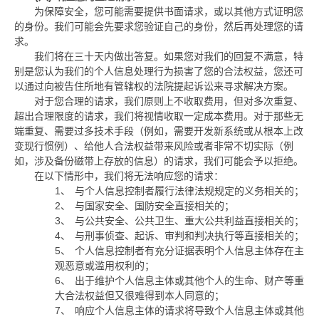
为保障安全，您可能需要提供书面请求，或以其他方式证明您
的身份。我们可能会先要求您验证自己的身份，然后再处理您的请
求。
我们将在三十天内做出答复。如果您对我们的回复不满意，特
别是您认为我们的个人信息处理行为损害了您的合法权益，您还可
以通过向被告住所地有管辖权的法院提起诉讼来寻求解决方案。
对于您合理的请求，我们原则上不收取费用，但对多次重复、
超出合理限度的请求，我们将视情收取一定成本费用。对于那些无
端重复、需要过多技术手段（例如，需要开发新系统或从根本上改
变现行惯例）、给他人合法权益带来风险或者非常不切实际（例
如，涉及备份磁带上存放的信息）的请求，我们可能会予以拒绝。
在以下情形中，我们将无法响应您的请求：
1、
与个人信息控制者履行法律法规规定的义务相关的；
2、
与国家安全、国防安全直接相关的；
3、
与公共安全、公共卫生、重大公共利益直接相关的；
4、
与刑事侦查、起诉、审判和判决执行等直接相关的；
5、
个人信息控制者有充分证据表明个人信息主体存在主
观恶意或滥用权利的；
6、
出于维护个人信息主体或其他个人的生命、财产等重
大合法权益但又很难得到本人同意的；
7、
响应个人信息主体的请求将导致个人信息主体或其他