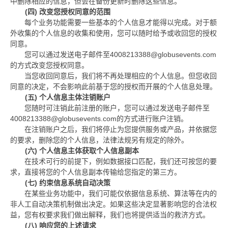
中删除相应的信息，但会在备份更新时删除这些信息。
(四)
改变您授权同意的范围
每个业务功能需要一些基本的个人信息才能得以完成。对于额
外收集的个人信息的收集和使用，您可以随时给予或收回您的授权
同意。
您可以通过发送电子邮件至
4008213388@globusevents.com
的方式改变您授权同意。
当您收回同意后，我们将不再处理相应的个人信息。但您收回
同意的决定，不会影响此前基于您的授权而开展的个人信息处理。
(五)
个人信息主体注销账户
您随时可注销此前注册的账户，您可以通过发送电子邮件至
4008213388@globusevents.com
的方式进行账户注销。
在注销账户之后，我们将停止为您提供服务或产品，并依据您
的要求，删除您的个人信息，法律法规另有规定的除外。
(六)
个人信息主体获取个人信息副本
在技术可行的前提下，例如数据接口匹配，我们还可按您的要
求，直接将您的个人信息副本传输给您指定的第三方。
(七)
约束信息系统自动决策
在某些业务功能中，我们可能仅依据信息系统、算法等在内的
非人工自动决策机制做出决定。如果这些决定显著影响您的合法权
益，您有权要求我们做出解释，我们也将提供适当的救济方式。
(八)
响应您的上述请求