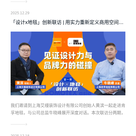
拾信心，找到属于自己的破局之道。
2025.12.29
「设计x地毯」创新联访 | 用实力重新定义商用空间的
地毯标准
我们邀请到上海艾缦装饰设计有限公司创始人黄滨一起走进肯
孚地毯，与公司总监牛晓峰展开深度对话。本次联访分两期，
分别以设计师视角和地毯品牌视角发问，本期为第一期——牛
总不仅回应了设计师的诸多关切，更系统阐述了肯孚地毯如何
通过技术、设计与服务，重新定义商用地毯的标准。
2025.12.18