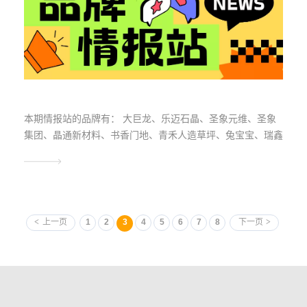
本期情报站的品牌有： 大巨龙、乐迈石晶、圣象元维、圣象
集团、晶通新材料、书香门地、青禾人造草坪、兔宝宝、瑞鑫
地毯、共创人造草、英科再生、森泰木塑。
上一页
1
2
3
4
5
6
7
8
下一页