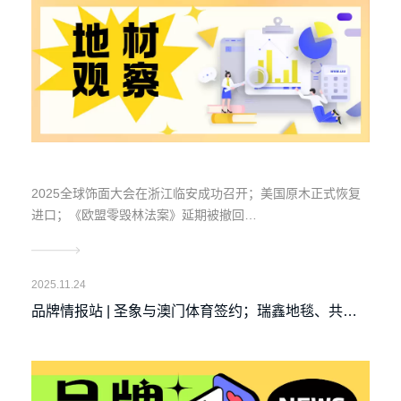
2025全球饰面大会在浙江临安成功召开；美国原木正式恢复
进口；《欧盟零毁林法案》延期被撤回…
2025.11.24
品牌情报站 | 圣象与澳门体育签约；瑞鑫地毯、共创
草坪亮相第八届进博会等