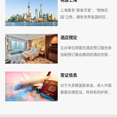
畅游上海
上海素有“美食天堂”、“购物乐
园”之称，拥有世界各国的饮食
文化和经典时尚的购物激情。目
前拥有3万多家中式、西式、休
闲型、快餐连锁型餐饮企业。西
酒店预定
餐汇聚了意大利、法国、日本、
主办单位将委托酒店预订服务商
葡萄牙、印度等30多个国家的
协助预订展会期间的酒店住宿。
风味；中餐汇聚了苏、锡、宁、
由于在2026中国国际地面材料
徽等近20个地方风味，著名的
及铺装技术展览会期间是酒店的
有老城隍庙、吴江路、云南路、
旺季，主办单位建议您尽早预订
签证信息
黄河路、乍浦路、仙霞路等饮食
房间。
文化区。
对于大多数国家来说，进入中国
都需办理签证，所持有的护照有
效期不得少于六个月，当然也根
据不同国家的中国大使馆规章制
度会有所不同。您只需根据所在