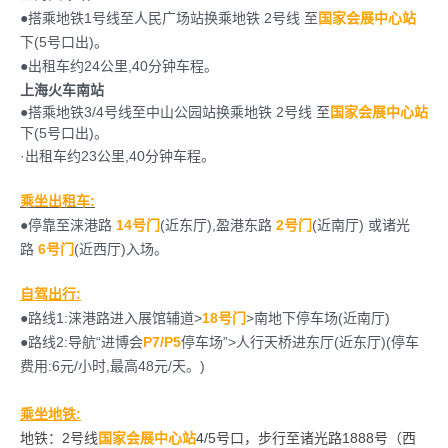
●搭乘地铁1号线至人民广场站换乘地铁 2号线 至
国家会展中心站
下(5号口出)。
●出租车约24公里,40分钟车程。
上海火车南站
●搭乘地铁3/4号线至中山公园站换乘地铁 2号线 至
国家会展中心站
下(5号口出)。
·出租车约23公里,40分钟车程。
乘坐出租车:
●停靠至涞港路
14号门
(近东厅),盈港东路
2号门
(近南厅) 或诸光
路
6号门
(近西厅)入场。
自驾出行:
●路线1:涞港路进入展馆辅道>
18号门
>南地下停车场(近南厅)
●路线2:导航“进博会
P7/P5
停车场”>人行天桥进东厅(近东厅)(停车
费用:6元/小时,最高48元/天。)
乘坐地铁:
地铁：2号线
国家会展中心站
4/5号口，步行至诸光路1888号（西