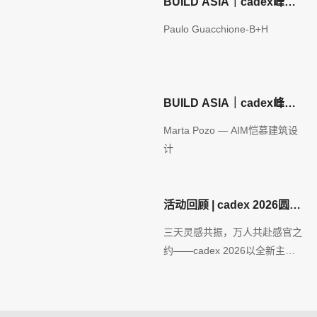
BUILD ASIA｜cadex峰会
嘉宾预告
Paulo Guacchione-B+H
BUILD ASIA｜cadex峰会
嘉宾预告
Marta Pozo — AIM恺慕建筑设
计
活动回顾 | cadex 2026圆满
收官！Sense It！当设计唤
三天灵感共振，万人共赴感官之
醒五感，一场感官经济的思
约——cadex 2026以全新主题
想盛宴燃动上海！
“设计力：设计与感官经济
（Sense It！Design & Sensory
Economy）”，在上海虹桥·国家