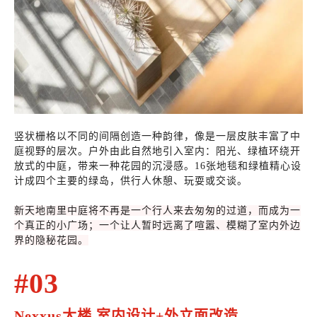
竖状栅格以不同的间隔创造一种韵律，像是一层皮肤丰富了中
庭视野的层次。户外由此自然地引入室内：阳光、绿植环绕开
放式的中庭，带来一种花园的沉浸感。16张地毯和绿植精心设
计成四个主要的绿岛，供行人休憩、玩耍或交谈。
新天地南里中庭将不再是一个行人来去匆匆的过道，而成为一
个真正的小广场；一个让人暂时远离了喧嚣、模糊了室内外边
界的隐秘花园。
#03
Nexxus大楼 室内设计+外立面改造