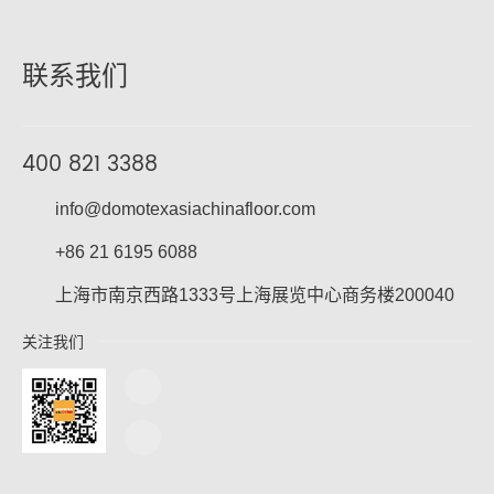
会展中心落下帷幕。来自全球的
建筑与室内设计先锋展开深度分
享、一场聚焦女性视角的圆桌论
联系我们
坛激荡思想、特别增设的
“cadex最佳合作伙伴”致敬环节
——共同勾勒出设计在感官经济
400 821 3388
时代下的全新版图。
info@domotexasiachinafloor.com
+86 21 6195 6088
上海市南京西路1333号上海展览中心商务楼200040
关注我们