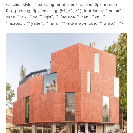
<section style="box-sizing: border-box; outline: 0px; margin:
0px; padding: 0px; color: rgb(51, 51, 51); font-family: " noto=""
sans="" cjk="" sc="" light",="" "source="" han="" cn=""
"microsoft="" yahei",="" arial;="" text-wrap-mode:="" wrap;"="">