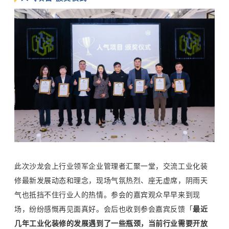
此次沙龙会上行业领军企业管理者汇聚一堂，交流工业化装
修最新发展动态和理念，现场气氛热烈、
座无虚席
，阴雨天
气也抵挡不住行业人的热情。参会的嘉宾观众早早来到现
场，纷纷感慨再见面真好。会后也收到参会嘉宾反馈
「
最近
几年工业化装修的发展遇到了一些瓶颈，当前
行业需要开放