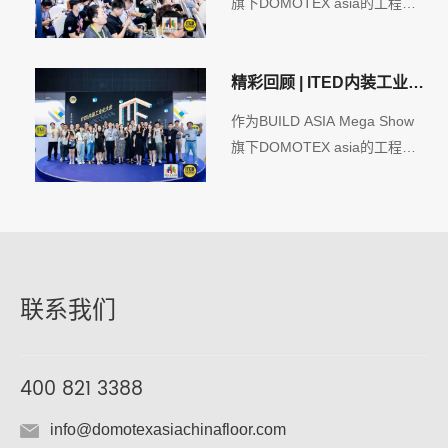
旗下DOMOTEX asia的工程引
擎，IPD内装工业化展及ITED内
装工业化大会为行业呈现了一场
建筑装饰行业上下游交流的盛会
精彩回顾 | ITED内装工业化
大会完美收官，期待下次相
作为BUILD ASIA Mega Show
见！
旗下DOMOTEX asia的工程引
擎，IPD内装工业化展及ITED内
装工业化大会圆满闭幕，现场精
彩不断，展馆内人头攒动、络绎
不绝，为行业呈现了一场建筑装
饰行业上下游交流的盛会！
联系我们
400 821 3388
info@domotexasiachinafloor.com