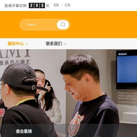
2
9
3
EN
CN
距离开幕仅剩:
天
媒体中心
联系我们
展会集锦