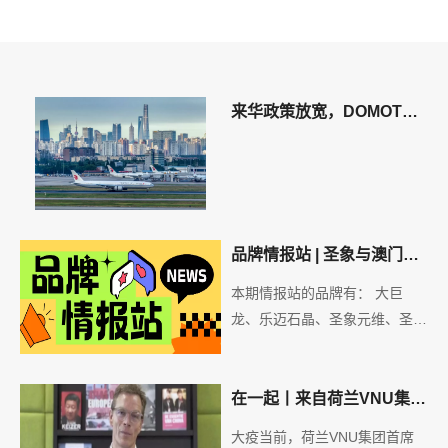
来华政策放宽，DOMOTEX
asia 7月海外买家专属酒店
签证服务系统上线
品牌情报站 | 圣象与澳门体
育签约；瑞鑫地毯、共创草
本期情报站的品牌有： 大巨
坪亮相第八届进博会等
龙、乐迈石晶、圣象元维、圣象
集团、晶通新材料、书香门地、
青禾人造草坪、兔宝宝、瑞鑫地
毯、共创人造草、英科再生、森
在一起丨来自荷兰VNU集团
泰木塑。
总部的问候
大疫当前，荷兰VNU集团首席