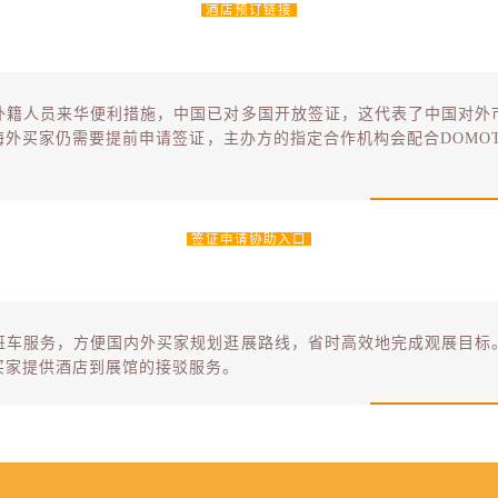
酒店预订链接
外籍人员来华便利措施，中国已对多国开放签证，这代表了中国对外
外买家仍需要提前申请签证，主办方的指定合作机构会配合DOMOTEX
签证申请协助入口
班车服务，方便国内外买家规划逛展路线，省时高效地完成观展目标
买家提供酒店到展馆的接驳服务。