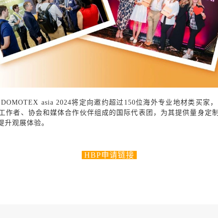
MOTEX asia 2024将定向邀约超过150位
海外专业地材类买家
，
工作者、协会和媒体合作伙伴组成的
国际代表团
，为其
提供量身定
提升观展体验。
HBP申请
链接