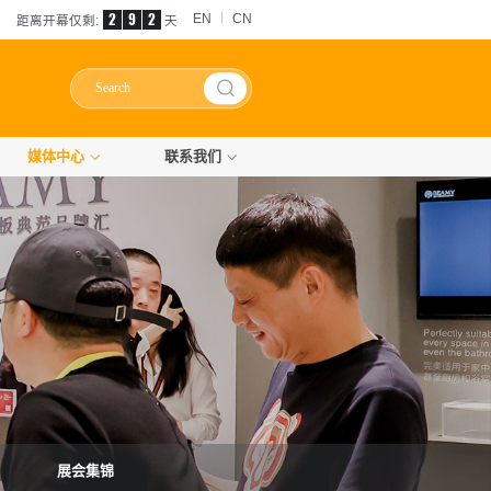
2
9
2
EN
CN
距离开幕仅剩:
天
媒体中心
联系我们
展会集锦