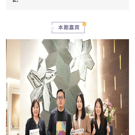
长
。
本期嘉宾