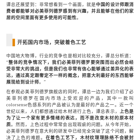
谭总还展望到：非常想看到一个画面，就是
中国的设计师跟消
费者都能够对必美菲列德罗感到有兴趣，并且能够在他们的家
居的空间里面有更多使用的可能性
。
开拓国内市场，突破着色工艺
中国地大物博，行业的竞争也是相对比较充分，谭总分析道：
“
整体的竞争情况下，我们必美菲列德罗要突围而出必然会经
受非常大的挑战，但是我们也非常有信心能够通过差异化的表
达，通过高定跟奢定不一样的概念，把意大利最好的东西能够
展现给到设计师
。”
在参观必美菲列德罗旗舰店的同时，谭总一边为我们介绍了必
美菲列德罗在国内市场上受欢迎的产品，其中一款叫
colorsense色感系列的产品被认为是最好的产品之一。近一个
世纪以来，人们都想通过给木材进行上色，谭总表示，
上色是
为了让一个家有更多情绪的表达，而不是改变木材的原本材
质
。然而，上色过程中常常会出现瑕疵的问题。从今年开始，
必美菲列德罗在意大利的研发中已经完全突破了这个问题，解
决了上色的难题。
在着色工艺下，木材纹理理脉络不会被封