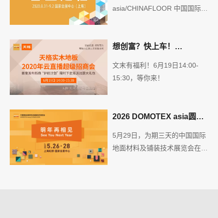
8月31日至9月2日举办
asia/CHINAFLOOR 中国国际地
面材料及铺装技术展览会 延期
至8月31日-9月2日举办
想创富？快上车！
DOMOTEX asia X 天格实
文末有福利！6月19日14:00-
木地板云直播超级招商会，
15:30，等你来！
稀缺席位等你抢！
2026 DOMOTEX asia圆满
落幕，感恩每一次如约而
5月29日，为期三天的中国国际
至，明年再续虹桥之约
地面材料及铺装技术展览会在上
海虹桥·国家会展中心圆满闭
幕。