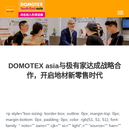
DOMOTEX asia与极有家达成战略合
作，开启地材新零售时代
<p style="box-sizing: border-box; outline: 0px; margin-top: 0px;
margin-bottom: 0px; padding: 0px; color: rgb(51, 51, 51); font-
family: " noto="" sans="" cjk="" sc="" light",="" "source="" han=""