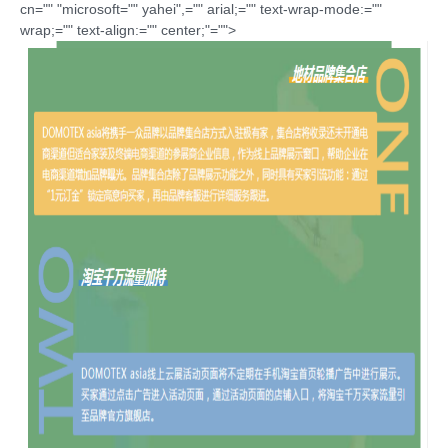
cn="" "microsoft="" yahei",="" arial;="" text-wrap-mode:=""
wrap;="" text-align:="" center;"="">