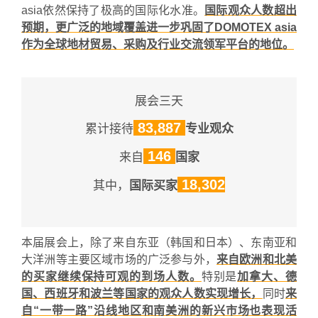
asia依然保持了极高的国际化水准。
国际观众人数超出
预期，更广泛的地域覆盖进一步巩固了DOMOTEX asia
作为全球地材贸易、采购及行业交流领军平台的地位。
展会三天
83,887
累计接待
专业观众
146
来自
国家
18,302
其中，
国际买家
本届展会上，除了来自东亚（韩国和日本）、东南亚和
大洋洲等主要区域市场的广泛参与外，
来自欧洲和北美
的买家继续保持可观的到场人数。
特别是
加拿大、德
国、西班牙和波兰等国家的观众人数实现增长，
同时
来
自“一带一路”沿线地区和南美洲的新兴市场也表现活