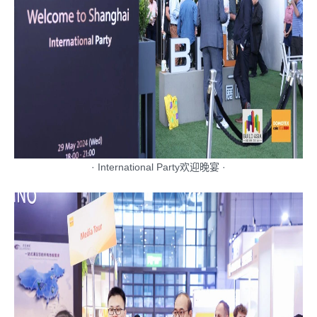
·
International Party
欢迎晚宴 ·