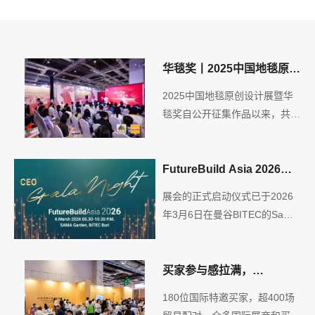
华毯奖丨2025中国地毯原创
设计展暨华毯奖获奖名单公
2025中国地毯原创设计展暨华
布
毯奖自公开征集作品以来，共收
到上百幅匠心独具的精美作品，
所有奖项的评选工作已顺利完
成，经历4个月各专家组的筛
FutureBuild Asia 2026
选，共评选出43幅获奖作品，9
CEO Gala Night在曼谷盛
展会的正式启动仪式已于2026
大奖项。
大启幕
年3月6日在曼谷BITEC的Sama
Garden举行的FutureBuild Asia
CEO Gala Night上隆重发布。
买家参与感拉满，
DOMOTEX asia 2025余温
180位国际特邀买家，超400场
延续商贸机会